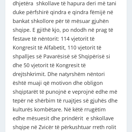
dhjetëra shkollave të hapura deri më tani
duke përfshirë qindra e qindra fëmijë në
bankat shkollore për të mësuar gjuhën
shqipe. E gjithë kjo, po ndodh në prag të
festave të nëntorit: 114 vjetorit të
Kongresit të Alfabetit, 110 vjetorit të
shpalljes së Pavarësisë së Shqipërisë si
dhe 50 vjetorit të Kongresit të
drejtshkrimit. Dhe natyrshëm nëntori
është muaji që motivon dhe obligon
shqiptarët të punojnë e veprojnë edhe më
tepër në shërbim të ruajtjes së gjuhës dhe
kulturës kombëtare. Në këtë rrugëtim
edhe mësuesit dhe prindërit e shkollave
shqipe në Zvicër të përkushtuar rreth rolit