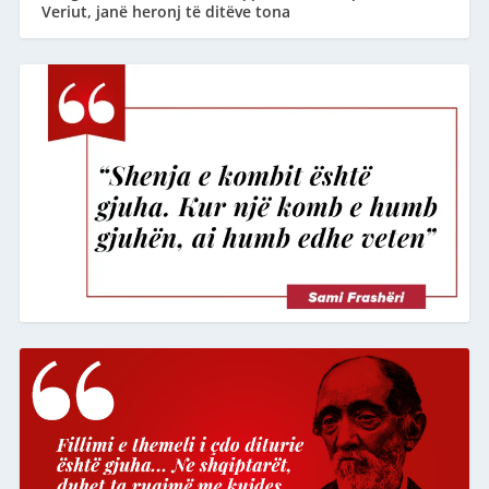
Veriut, janë heronj të ditëve tona