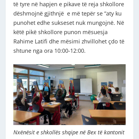
të tyre në hapjen e pikave të reja shkollore
dëshmojnë gjithnjë e më tepër se “aty ku
punohet edhe sukseset nuk mungojnë. Në
këtë pikë shkollore punon mësuesja
Rahime Latifi dhe mësimi zhvillohet çdo të
shtune nga ora 10:00-12:00.
Nxënësit e shkollës shqipe në Bex të kantonit