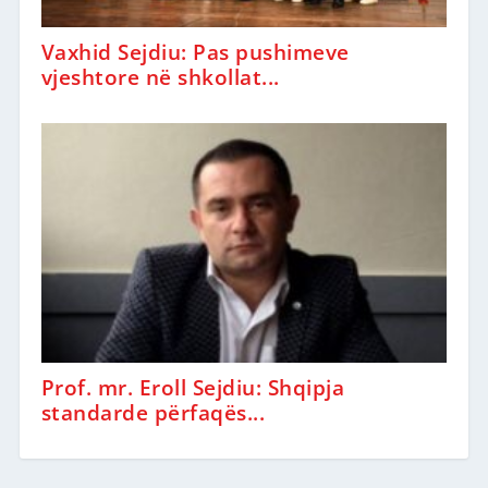
Vaxhid Sejdiu: Pas pushimeve
vjeshtore në shkollat...
Prof. mr. Eroll Sejdiu: Shqipja
standarde përfaqës...