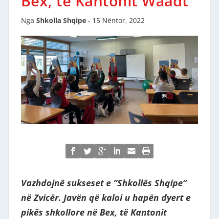
Bex, të Kantonit Waadt
Nga
Shkolla Shqipe
-
15 Nëntor, 2022
Vazhdojnë sukseset e “Shkollës Shqipe”
në Zvicër. Javën që kaloi u hapën dyert e
pikës shkollore në Bex, të Kantonit