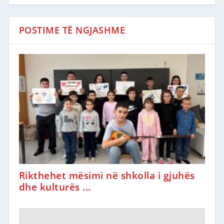
POSTIME TË NGJASHME
Rikthehet mësimi në shkolla i gjuhës
dhe kulturës ...