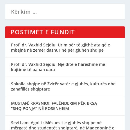
POSTIMET E FUNDIT
Prof. dr. Vaxhid Sejdiu: Urim për të gjithë ata që e
mbajnë në zemër dashurinë për gjuhën shqipe
Prof. dr. Vaxhid Sejdiu: Një ditë e hareshme me
kujtime të paharruara
Shkolla shqipe në Zvicër vatër e gjuhës, kulturës dhe
zanafillës shqiptare
MUSTAFË KRASNIQI: FALËNDERIM PËR BKSA
“SHQIPONJA” NË ROSENHEIM
Sevi Lami Agolli : Mësuesit e gjuhës shqipe në
mërgatë dhe studentët shqiptarë, në Maqedoninë e