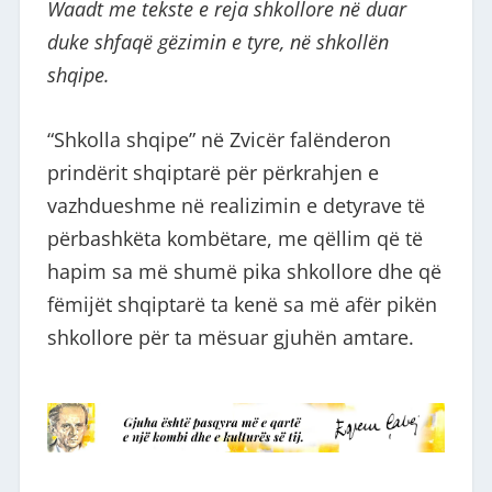
Waadt me tekste e reja shkollore në duar
duke shfaqë gëzimin e tyre, në shkollën
shqipe.
“Shkolla shqipe” në Zvicër falënderon
prindërit shqiptarë për përkrahjen e
vazhdueshme në realizimin e detyrave të
përbashkëta kombëtare, me qëllim që të
hapim sa më shumë pika shkollore dhe që
fëmijët shqiptarë ta kenë sa më afër pikën
shkollore për ta mësuar gjuhën amtare.