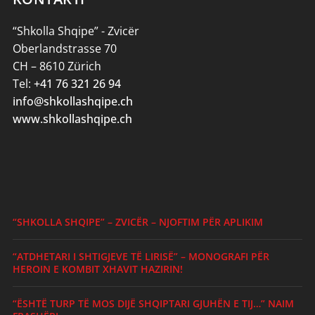
“Shkolla Shqipe” - Zvicër
Oberlandstrasse 70
CH – 8610 Zürich
Tel:
+41 76 321 26 94
info@shkollashqipe.ch
www.shkollashqipe.ch
“SHKOLLA SHQIPE” – ZVICËR – NJOFTIM PËR APLIKIM
“ATDHETARI I SHTIGJEVE TË LIRISË” – MONOGRAFI PËR
HEROIN E KOMBIT XHAVIT HAZIRIN!
“ËSHTË TURP TË MOS DIJË SHQIPTARI GJUHËN E TIJ…” NAIM