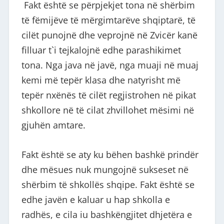
Fakt është se përpjekjet tona në shërbim
të fëmijëve të mërgimtarëve shqiptarë, të
cilët punojnë dhe veprojnë në Zvicër kanë
filluar t`i tejkalojnë edhe parashikimet
tona. Nga java në javë, nga muaji në muaj
kemi më tepër klasa dhe natyrisht më
tepër nxënës të cilët regjistrohen në pikat
shkollore në të cilat zhvillohet mësimi në
gjuhën amtare.
Fakt është se aty ku bëhen bashkë prindër
dhe mësues nuk mungojnë sukseset në
shërbim të shkollës shqipe. Fakt është se
edhe javën e kaluar u hap shkolla e
radhës, e cila iu bashkëngjitet dhjetëra e