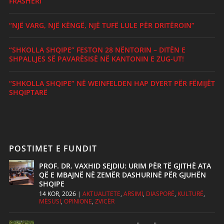
FRASHËRI
“NJË VARG, NJË KËNGË, NJË TUFË LULE PËR DRITËROIN”
“SHKOLLA SHQIPE” FESTON 28 NËNTORIN – DITËN E
SHPALLJES SË PAVARËSISË NË KANTONIN E ZUG-UT!
“SHKOLLA SHQIPE” NË WEINFELDEN HAP DYERT PËR FËMIJËT
SHQIPTARË
POSTIMET E FUNDIT
PROF. DR. VAXHID SEJDIU: URIM PËR TË GJITHË ATA
QË E MBAJNË NË ZEMËR DASHURINË PËR GJUHËN
SHQIPE
14 KOR, 2026
|
AKTUALITETE
,
ARSIMI
,
DIASPORË
,
KULTURË
,
MËSUSI
,
OPINIONE
,
ZVICËR