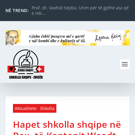
Prof. dr. Vaxhid Sejdiu: Urim për të gjithë ata që
NË TREND:
e mb...
Aktualitete
Shkolla
Hapet shkolla shqipe në