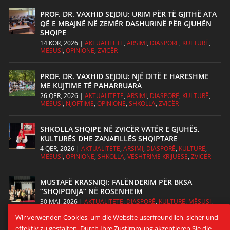
PROF. DR. VAXHID SEJDIU: URIM PËR TË GJITHË ATA
QË E MBAJNË NË ZEMËR DASHURINË PËR GJUHËN
SHQIPE
14 KOR, 2026
|
AKTUALITETE
,
ARSIMI
,
DIASPORË
,
KULTURË
,
MËSUSI
,
OPINIONE
,
ZVICËR
PROF. DR. VAXHID SEJDIU: NJË DITË E HARESHME
ME KUJTIME TË PAHARRUARA
26 QER, 2026
|
AKTUALITETE
,
ARSIMI
,
DIASPORË
,
KULTURË
,
MËSUSI
,
NJOFTIME
,
OPINIONE
,
SHKOLLA
,
ZVICËR
SHKOLLA SHQIPE NË ZVICËR VATËR E GJUHËS,
KULTURËS DHE ZANAFILLËS SHQIPTARE
4 QER, 2026
|
AKTUALITETE
,
ARSIMI
,
DIASPORË
,
KULTURË
,
MËSUSI
,
OPINIONE
,
SHKOLLA
,
VËSHTRIME KRIJUESE
,
ZVICËR
MUSTAFË KRASNIQI: FALËNDERIM PËR BKSA
“SHQIPONJA” NË ROSENHEIM
30 MAJ, 2026
|
AKTUALITETE
,
DIASPORË
,
KULTURË
,
MËSUSI
,
OPINIONE
Wir verwenden Cookies, um die Website userfreundlich, sicher und
effektiv zu gestalten. Durch Ihre Zustimmung akzeptieren Sie die