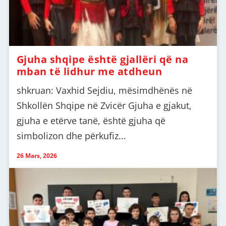
Gjuha shqipe është gjallëri që na
mban të lidhur me atdheun
shkruan: Vaxhid Sejdiu, mësimdhënës në
Shkollën Shqipe në Zvicër Gjuha e gjakut,
gjuha e etërve tanë, është gjuha që
simbolizon dhe përkufiz...
26 Mars, 2026