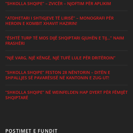
“SHKOLLA SHQIPE” – ZVICËR – NJOFTIM PËR APLIKIM
“ATDHETARI I SHTIGJEVE TË LIRISË” – MONOGRAFI PËR
HEROIN E KOMBIT XHAVIT HAZIRIN!
“ËSHTË TURP TË MOS DIJË SHQIPTARI GJUHËN E TIJ…” NAIM
FRASHËRI
“NJË VARG, NJË KËNGË, NJË TUFË LULE PËR DRITËROIN”
“SHKOLLA SHQIPE” FESTON 28 NËNTORIN – DITËN E
SHPALLJES SË PAVARËSISË NË KANTONIN E ZUG-UT!
“SHKOLLA SHQIPE” NË WEINFELDEN HAP DYERT PËR FËMIJËT
SHQIPTARË
POSTIMET E FUNDIT