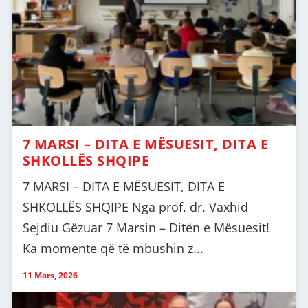
7 MARSI – DITA E MËSUESIT, DITA E
SHKOLLËS SHQIPE
7 MARSI – DITA E MËSUESIT, DITA E
SHKOLLËS SHQIPE Nga prof. dr. Vaxhid
Sejdiu Gëzuar 7 Marsin – Ditën e Mësuesit!
Ka momente që të mbushin z...
11 Mars, 2026