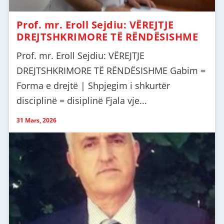
Prof. mr. Eroll Sejdiu: VËREJTJE
DREJTSHKRIMORE TË RËNDËSISHME
Prof. mr. Eroll Sejdiu: VËREJTJE
DREJTSHKRIMORE TË RËNDËSISHME Gabim =
Forma e drejtë | Shpjegim i shkurtër
disciplinë = disiplinë Fjala vje...
31 Mars, 2026