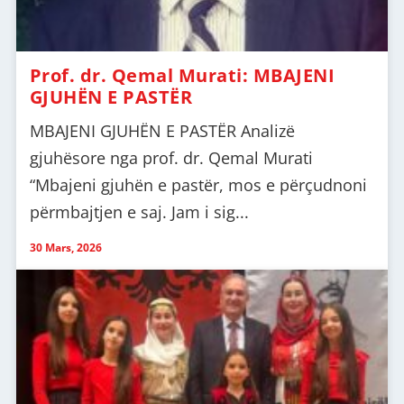
Prof. dr. Qemal Murati: MBAJENI
GJUHËN E PASTËR
MBAJENI GJUHËN E PASTËR Analizë
gjuhësore nga prof. dr. Qemal Murati
“Mbajeni gjuhën e pastër, mos e përçudnoni
përmbajtjen e saj. Jam i sig...
30 Mars, 2026