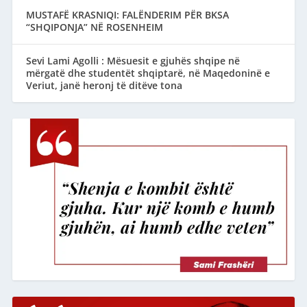
MUSTAFË KRASNIQI: FALËNDERIM PËR BKSA
“SHQIPONJA” NË ROSENHEIM
Sevi Lami Agolli : Mësuesit e gjuhës shqipe në
mërgatë dhe studentët shqiptarë, në Maqedoninë e
Veriut, janë heronj të ditëve tona