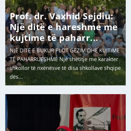
Prof. dr. Vaxhid Sejdiu:
Një ditë e hareshme me
kujtime të paharr...
NJË DITË E BUKUR PLOT GËZIM DHE KUJTIME
TË PAHARRUESHME Një shëtitje me karakter
shkollor të nxënësve të disa shkollave shqipe
dës...