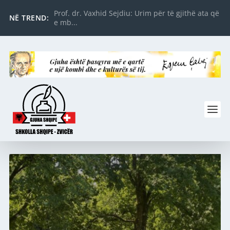
Prof. dr. Vaxhid Sejdiu: Urim për të gjithë ata që
NË TREND:
e mb...