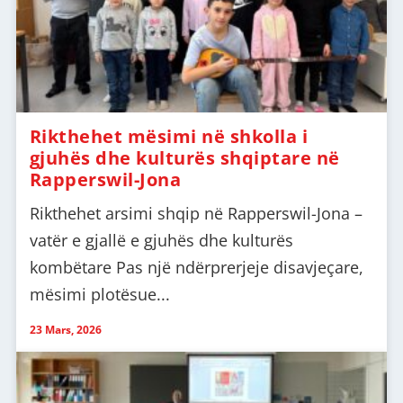
Rikthehet mësimi në shkolla i
gjuhës dhe kulturës shqiptare në
Rapperswil-Jona
Rikthehet arsimi shqip në Rapperswil-Jona –
vatër e gjallë e gjuhës dhe kulturës
kombëtare Pas një ndërprerjeje disavjeçare,
mësimi plotësue...
23 Mars, 2026