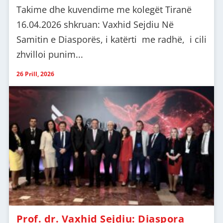
Takime dhe kuvendime me kolegët Tiranë
16.04.2026 shkruan: Vaxhid Sejdiu Në
Samitin e Diasporës, i katërti me radhë, i cili
zhvilloi punim...
26 Prill, 2026
Prof. dr. Vaxhid Sejdiu: Diaspora