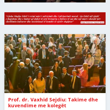
Prof. dr. Vaxhid Sejdiu: Takime dhe
kuvendime me kolegët