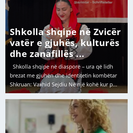
Shkolla shqipe në Zvicër
vatër e gjuhës, kulturës
dhe zanafillës ...
Shkolla shqipe në diasporë – ura që lidh
brezat me gjuhën dhe identitetin kombëtar
Shkruan: Vaxhid Sejdiu Në një kohë kur p...