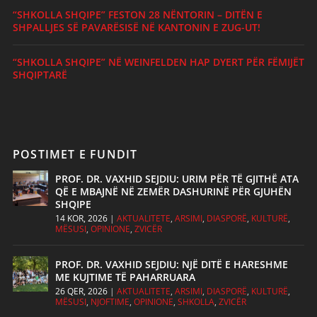
“SHKOLLA SHQIPE” FESTON 28 NËNTORIN – DITËN E
SHPALLJES SË PAVARËSISË NË KANTONIN E ZUG-UT!
“SHKOLLA SHQIPE” NË WEINFELDEN HAP DYERT PËR FËMIJËT
SHQIPTARË
POSTIMET E FUNDIT
PROF. DR. VAXHID SEJDIU: URIM PËR TË GJITHË ATA
QË E MBAJNË NË ZEMËR DASHURINË PËR GJUHËN
SHQIPE
14 KOR, 2026
|
AKTUALITETE
,
ARSIMI
,
DIASPORË
,
KULTURË
,
MËSUSI
,
OPINIONE
,
ZVICËR
PROF. DR. VAXHID SEJDIU: NJË DITË E HARESHME
ME KUJTIME TË PAHARRUARA
26 QER, 2026
|
AKTUALITETE
,
ARSIMI
,
DIASPORË
,
KULTURË
,
MËSUSI
,
NJOFTIME
,
OPINIONE
,
SHKOLLA
,
ZVICËR