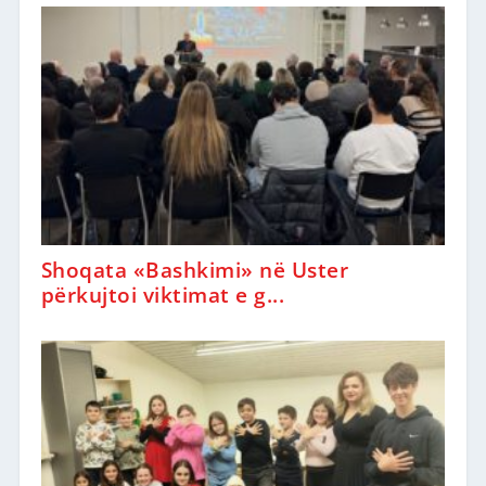
Shoqata «Bashkimi» në Uster
përkujtoi viktimat e g...