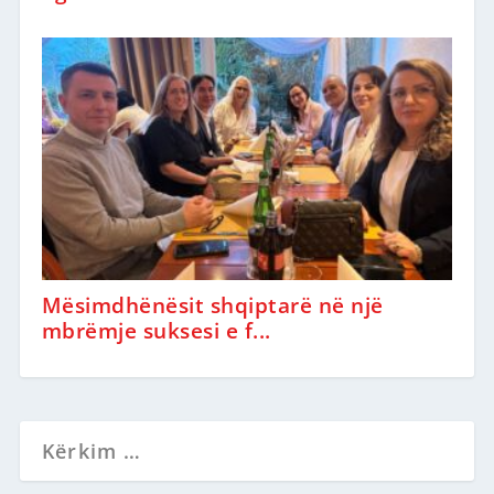
Mësimdhënësit shqiptarë në një
mbrëmje suksesi e f...