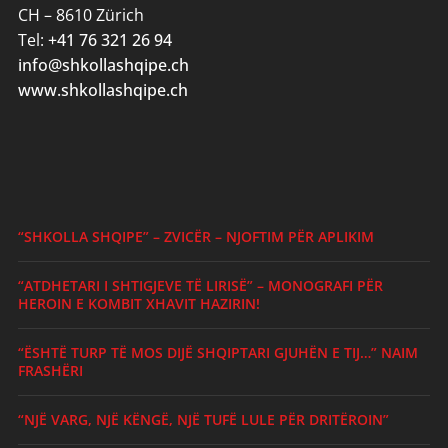
CH – 8610 Zürich
Tel:
+41 76 321 26 94
info@shkollashqipe.ch
www.shkollashqipe.ch
“SHKOLLA SHQIPE” – ZVICËR – NJOFTIM PËR APLIKIM
“ATDHETARI I SHTIGJEVE TË LIRISË” – MONOGRAFI PËR
HEROIN E KOMBIT XHAVIT HAZIRIN!
“ËSHTË TURP TË MOS DIJË SHQIPTARI GJUHËN E TIJ…” NAIM
FRASHËRI
“NJË VARG, NJË KËNGË, NJË TUFË LULE PËR DRITËROIN”