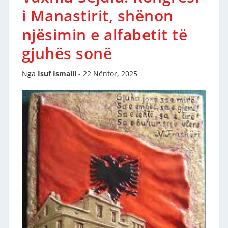
i Manastirit, shënon
njësimin e alfabetit të
gjuhës sonë
Nga
Isuf Ismaili
-
22 Nëntor, 2025