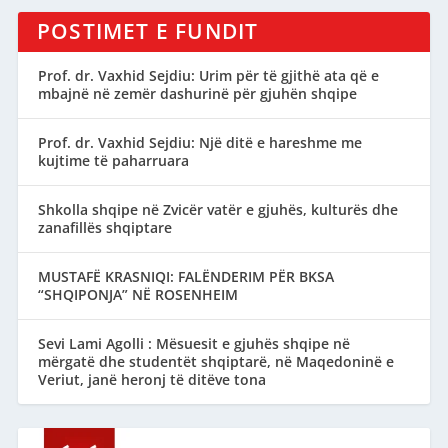
POSTIMET E FUNDIT
Prof. dr. Vaxhid Sejdiu: Urim për të gjithë ata që e
mbajnë në zemër dashurinë për gjuhën shqipe
Prof. dr. Vaxhid Sejdiu: Një ditë e hareshme me
kujtime të paharruara
Shkolla shqipe në Zvicër vatër e gjuhës, kulturës dhe
zanafillës shqiptare
MUSTAFË KRASNIQI: FALËNDERIM PËR BKSA
“SHQIPONJA” NË ROSENHEIM
Sevi Lami Agolli : Mësuesit e gjuhës shqipe në
mërgatë dhe studentët shqiptarë, në Maqedoninë e
Veriut, janë heronj të ditëve tona