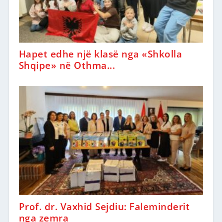
Hapet edhe një klasë nga «Shkolla
Shqipe» në Othma...
Prof. dr. Vaxhid Sejdiu: Faleminderit
nga zemra