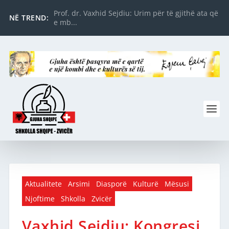
Prof. dr. Vaxhid Sejdiu: Urim për të gjithë ata që
NË TREND:
e mb...
Aktualitete
Arsimi
Diasporë
Kulturë
Mësusi
Njoftime
Shkolla
Zvicër
Vaxhid Sejdiu: Kongresi