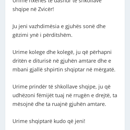
Urime nxënës të dashur të shkollave
shqipe në Zvicër!
Ju jeni vazhdimësia e gjuhës sonë dhe
gëzimi ynë i përditshëm.
Urime kolege dhe kolegë, ju që përhapni
dritën e diturisë në gjuhën amtare dhe e
mbani gjallë shpirtin shqiptar në mërgatë.
Urime prindër të shkollave shqipe, ju që
udhëzoni fëmijët tuaj në rrugën e drejtë, ta
mësojnë dhe ta ruajnë gjuhën amtare.
Urime shqiptarë kudo që jeni!