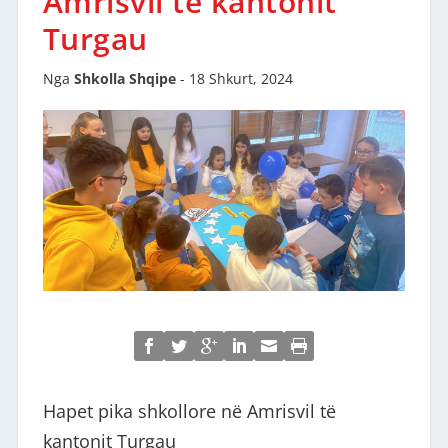
Amrisvil të kantonit
Turgau
Nga
Shkolla Shqipe
-
18 Shkurt, 2024
Hapet pika shkollore në Amrisvil të
kantonit Turgau