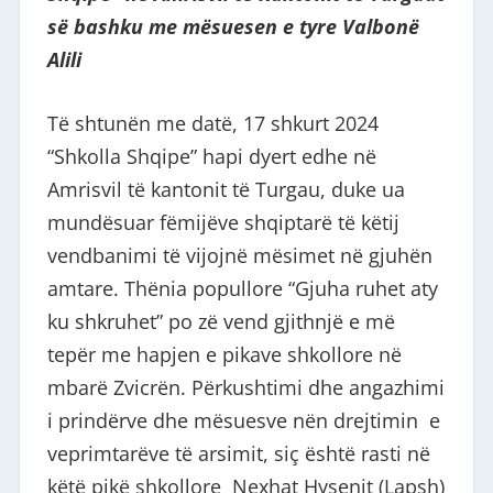
së bashku me mësuesen e tyre Valbonë
Alili
Të shtunën me datë, 17 shkurt 2024
“Shkolla Shqipe” hapi dyert edhe në
Amrisvil të kantonit të Turgau, duke ua
mundësuar fëmijëve shqiptarë të këtij
vendbanimi të vijojnë mësimet në gjuhën
amtare. Thënia popullore “Gjuha ruhet aty
ku shkruhet” po zë vend gjithnjë e më
tepër me hapjen e pikave shkollore në
mbarë Zvicrën. Përkushtimi dhe angazhimi
i prindërve dhe mësuesve nën drejtimin e
veprimtarëve të arsimit, siç është rasti në
këtë pikë shkollore Nexhat Hysenit (Lapsh)