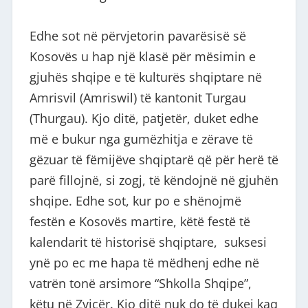
Edhe sot në përvjetorin pavarësisë së
Kosovës u hap një klasë për mësimin e
gjuhës shqipe e të kulturës shqiptare në
Amrisvil (Amriswil) të kantonit Turgau
(Thurgau). Kjo ditë, patjetër, duket edhe
më e bukur nga gumëzhitja e zërave të
gëzuar të fëmijëve shqiptarë që për herë të
parë fillojnë, si zogj, të këndojnë në gjuhën
shqipe. Edhe sot, kur po e shënojmë
festën e Kosovës martire, këtë festë të
kalendarit të historisë shqiptare, suksesi
ynë po ec me hapa të mëdhenj edhe në
vatrën tonë arsimore “Shkolla Shqipe”,
këtu në Zvicër. Kjo ditë nuk do të dukej kaq