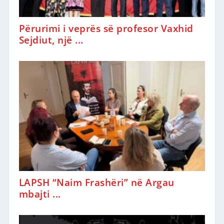
Përurimi i veprës së profesor Vaxhid
Sejdiut, një ...
LAPSH “Naim Frashëri” në Argau
mbajti ...