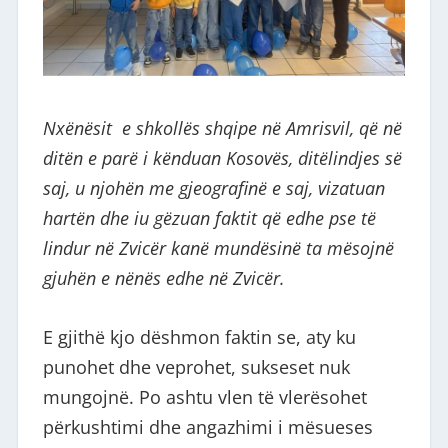
Nxënësit e shkollës shqipe në Amrisvil, që në
ditën e parë i kënduan Kosovës, ditëlindjes së
saj, u njohën me gjeografinë e saj, vizatuan
hartën dhe iu gëzuan faktit që edhe pse të
lindur në Zvicër kanë mundësinë ta mësojnë
gjuhën e nënës edhe në Zvicër.
E gjithë kjo dëshmon faktin se, aty ku
punohet dhe veprohet, sukseset nuk
mungojnë. Po ashtu vlen të vlerësohet
përkushtimi dhe angazhimi i mësueses