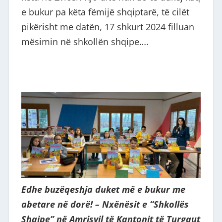
e bukur pa këta fëmijë shqiptarë, të cilët
pikërisht me datën, 17 shkurt 2024 filluan
mësimin në shkollën shqipe….
Edhe buzëqeshja duket më e bukur me
abetare në dorë! – Nxënësit e “Shkollës
Shqipe” në Amrisvil të Kantonit të Turgaut