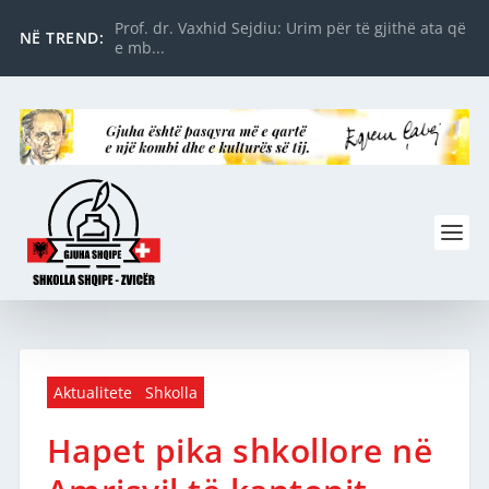
Prof. dr. Vaxhid Sejdiu: Urim për të gjithë ata që
NË TREND:
e mb...
Aktualitete
Shkolla
Hapet pika shkollore në