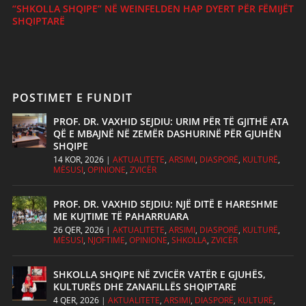
“SHKOLLA SHQIPE” NË WEINFELDEN HAP DYERT PËR FËMIJËT
SHQIPTARË
POSTIMET E FUNDIT
PROF. DR. VAXHID SEJDIU: URIM PËR TË GJITHË ATA
QË E MBAJNË NË ZEMËR DASHURINË PËR GJUHËN
SHQIPE
14 KOR, 2026
|
AKTUALITETE
,
ARSIMI
,
DIASPORË
,
KULTURË
,
MËSUSI
,
OPINIONE
,
ZVICËR
PROF. DR. VAXHID SEJDIU: NJË DITË E HARESHME
ME KUJTIME TË PAHARRUARA
26 QER, 2026
|
AKTUALITETE
,
ARSIMI
,
DIASPORË
,
KULTURË
,
MËSUSI
,
NJOFTIME
,
OPINIONE
,
SHKOLLA
,
ZVICËR
SHKOLLA SHQIPE NË ZVICËR VATËR E GJUHËS,
KULTURËS DHE ZANAFILLËS SHQIPTARE
4 QER, 2026
|
AKTUALITETE
,
ARSIMI
,
DIASPORË
,
KULTURË
,