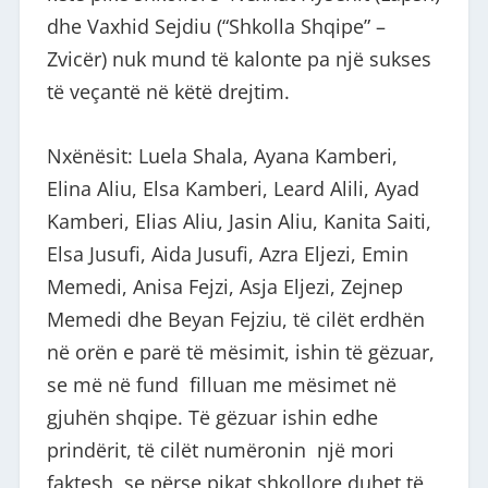
dhe Vaxhid Sejdiu (“Shkolla Shqipe” –
Zvicër) nuk mund të kalonte pa një sukses
të veçantë në këtë drejtim.
Nxënësit: Luela Shala, ⁠Ayana Kamberi,
Elina Aliu, ⁠Elsa Kamberi, Leard Alili, ⁠Ayad
Kamberi, ⁠Elias Aliu, Jasin Aliu, ⁠Kanita Saiti,
⁠Elsa Jusufi, ⁠Aida Jusufi, ⁠Azra Eljezi, Emin
Memedi, ⁠Anisa Fejzi, Asja Eljezi, Zejnep
Memedi dhe Beyan Fejziu, të cilët erdhën
në orën e parë të mësimit, ishin të gëzuar,
se më në fund filluan me mësimet në
gjuhën shqipe. Të gëzuar ishin edhe
prindërit, të cilët numëronin një mori
faktesh, se përse pikat shkollore duhet të