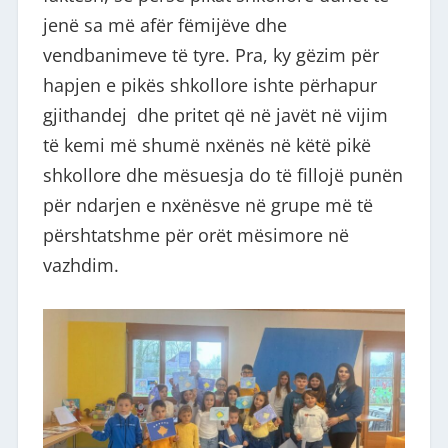
jenë sa më afër fëmijëve dhe
vendbanimeve të tyre. Pra, ky gëzim për
hapjen e pikës shkollore ishte përhapur
gjithandej dhe pritet që në javët në vijim
të kemi më shumë nxënës në këtë pikë
shkollore dhe mësuesja do të fillojë punën
për ndarjen e nxënësve në grupe më të
përshtatshme për orët mësimore në
vazhdim.