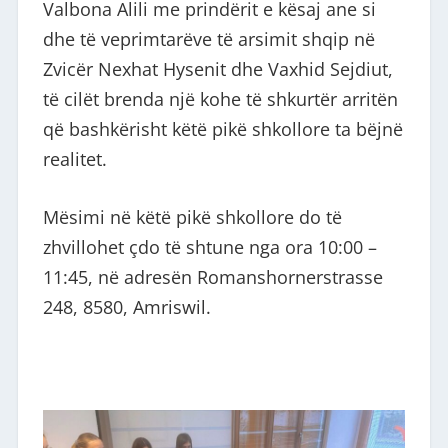
Valbona Alili me prindërit e kësaj ane si
dhe të veprimtarëve të arsimit shqip në
Zvicër Nexhat Hysenit dhe Vaxhid Sejdiut,
të cilët brenda një kohe të shkurtër arritën
që bashkërisht këtë pikë shkollore ta bëjnë
realitet.
Mësimi në këtë pikë shkollore do të
zhvillohet çdo të shtune nga ora 10:00 –
11:45, në adresën Romanshornerstrasse
248, 8580, Amriswil.