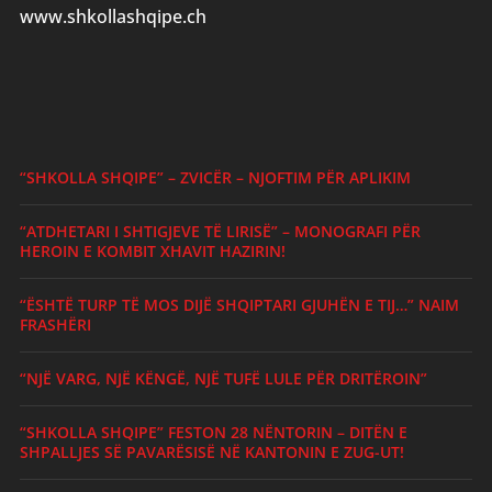
www.shkollashqipe.ch
“SHKOLLA SHQIPE” – ZVICËR – NJOFTIM PËR APLIKIM
“ATDHETARI I SHTIGJEVE TË LIRISË” – MONOGRAFI PËR
HEROIN E KOMBIT XHAVIT HAZIRIN!
“ËSHTË TURP TË MOS DIJË SHQIPTARI GJUHËN E TIJ…” NAIM
FRASHËRI
“NJË VARG, NJË KËNGË, NJË TUFË LULE PËR DRITËROIN”
“SHKOLLA SHQIPE” FESTON 28 NËNTORIN – DITËN E
SHPALLJES SË PAVARËSISË NË KANTONIN E ZUG-UT!