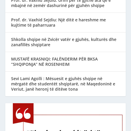
Prof. dr. Vaxhid Sejdiu: Urim për të gjithë ata që e
mbajnë në zemër dashurinë për gjuhën shqipe
Prof. dr. Vaxhid Sejdiu: Një ditë e hareshme me
kujtime të paharruara
Shkolla shqipe në Zvicër vatër e gjuhës, kulturës dhe
zanafillës shqiptare
MUSTAFË KRASNIQI: FALËNDERIM PËR BKSA
“SHQIPONJA” NË ROSENHEIM
Sevi Lami Agolli : Mësuesit e gjuhës shqipe në
mërgatë dhe studentët shqiptarë, në Maqedoninë e
Veriut, janë heronj të ditëve tona