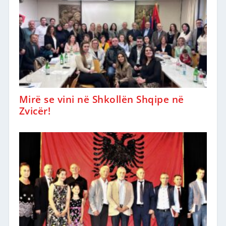
Mirë se vini në Shkollën Shqipe në
Zvicër!