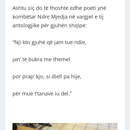
Ashtu siç do të thoshte edhe poeti ynë
kombëtar Ndre Mjedja në vargjet e tij
antologjike për gjuhën shqipe:
“Nji kto gjuhë që jam tue ndie,
jan’ të bukra me themel
por prap’ kjo, si diell pa hije,
për mue t’tanave iu del.”