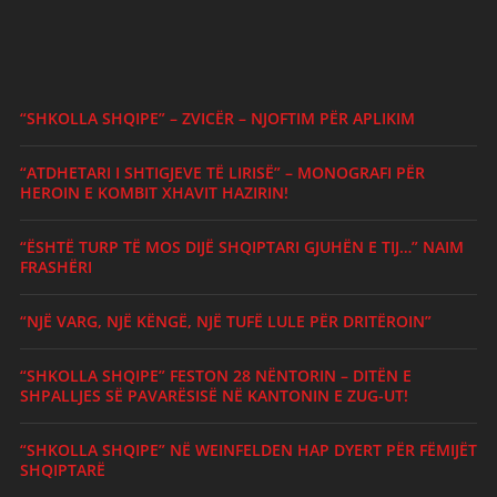
“SHKOLLA SHQIPE” – ZVICËR – NJOFTIM PËR APLIKIM
“ATDHETARI I SHTIGJEVE TË LIRISË” – MONOGRAFI PËR
HEROIN E KOMBIT XHAVIT HAZIRIN!
“ËSHTË TURP TË MOS DIJË SHQIPTARI GJUHËN E TIJ…” NAIM
FRASHËRI
“NJË VARG, NJË KËNGË, NJË TUFË LULE PËR DRITËROIN”
“SHKOLLA SHQIPE” FESTON 28 NËNTORIN – DITËN E
SHPALLJES SË PAVARËSISË NË KANTONIN E ZUG-UT!
“SHKOLLA SHQIPE” NË WEINFELDEN HAP DYERT PËR FËMIJËT
SHQIPTARË