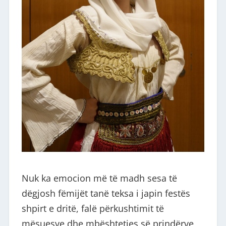
Nuk ka emocion më të madh sesa të
dëgjosh fëmijët tanë teksa i japin festës
shpirt e dritë, falë përkushtimit të
mësuesve dhe mbështetjes së prindërve