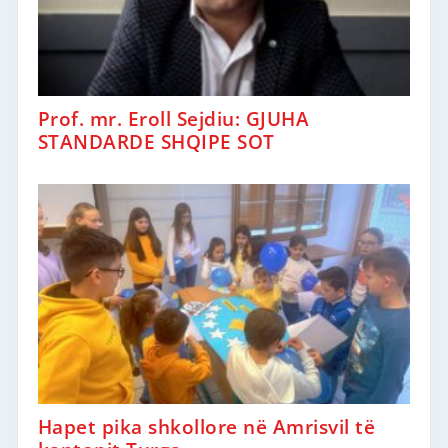
Prof. mr. Eroll Sejdiu: GJUHA
STANDARDE SHQIPE SOT
Hapet pika shkollore në Amrisvil të