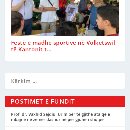
Festë e madhe sportive në Volketswil
të Kantonit t...
POSTIMET E FUNDIT
Prof. dr. Vaxhid Sejdiu: Urim për të gjithë ata që e
mbajnë në zemër dashurinë për gjuhën shqipe