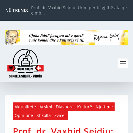
Prof. dr. Vaxhid Sejdiu: Urim për të gjithë ata që
NË TREND:
e mb...
Aktualitete
Arsimi
Diasporë
Kulturë
Njoftime
Opinione
Shkolla
Zvicër
Prof. dr. Vaxhid Sejdiu: