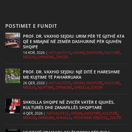
POSTIMET E FUNDIT
PROF. DR. VAXHID SEJDIU: URIM PËR TË GJITHË ATA
QË E MBAJNË NË ZEMËR DASHURINË PËR GJUHËN
SHQIPE
14 KOR, 2026
|
AKTUALITETE
,
ARSIMI
,
DIASPORË
,
KULTURË
,
MËSUSI
,
OPINIONE
,
ZVICËR
PROF. DR. VAXHID SEJDIU: NJË DITË E HARESHME
ME KUJTIME TË PAHARRUARA
26 QER, 2026
|
AKTUALITETE
,
ARSIMI
,
DIASPORË
,
KULTURË
,
MËSUSI
,
NJOFTIME
,
OPINIONE
,
SHKOLLA
,
ZVICËR
SHKOLLA SHQIPE NË ZVICËR VATËR E GJUHËS,
KULTURËS DHE ZANAFILLËS SHQIPTARE
4 QER, 2026
|
AKTUALITETE
,
ARSIMI
,
DIASPORË
,
KULTURË
,
MËSUSI
,
OPINIONE
,
SHKOLLA
,
VËSHTRIME KRIJUESE
,
ZVICËR