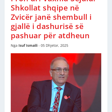
Shkollat shqipe në
Zvicër janë shembull i
gjallë i dashurisë së
pashuar për atdheun
Nga
Isuf Ismaili
-
05 Dhjetor, 2025