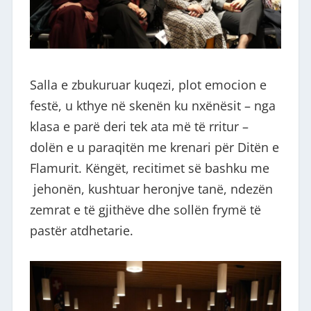
Salla e zbukuruar kuqezi, plot emocion e
festë, u kthye në skenën ku nxënësit – nga
klasa e parë deri tek ata më të rritur –
dolën e u paraqitën me krenari për Ditën e
Flamurit. Këngët, recitimet së bashku me
jehonën, kushtuar heronjve tanë, ndezën
zemrat e të gjithëve dhe sollën frymë të
pastër atdhetarie.