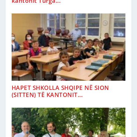
kantonit Turga...
HAPET SHKOLLA SHQIPE NË SION
(SITTEN) TË KANTONIT...