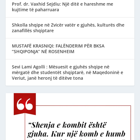
Prof. dr. Vaxhid Sejdiu: Një ditë e hareshme me
kujtime të paharruara
Shkolla shqipe në Zvicër vatër e gjuhës, kulturës dhe
zanafillës shqiptare
MUSTAFË KRASNIQI: FALËNDERIM PËR BKSA
“SHQIPONJA” NË ROSENHEIM
Sevi Lami Agolli : Mësuesit e gjuhës shqipe në
mërgatë dhe studentët shqiptarë, në Maqedoninë e
Veriut, janë heronj të ditëve tona