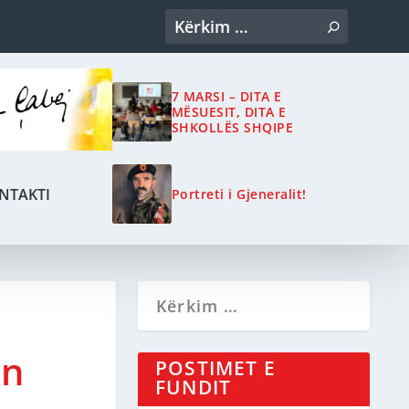
7 MARSI – DITA E
MËSUESIT, DITA E
SHKOLLËS SHQIPE
NTAKTI
Portreti i Gjeneralit!
ën
POSTIMET E
FUNDIT