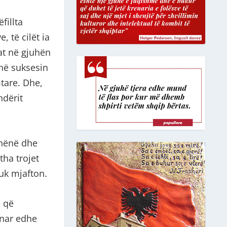
fillta
 të cilët ia
at në gjuhën
jnë suksesin
tare. Dhe,
ndërit
dhënë dhe
tha trojet
uk mjafton.
ë që
minar edhe