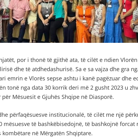
atët, por i thonë të gjithë ata, të cilët e ndien Vlorën
 lirisë dhe të atdhedashurisë. Sa e sa vajza dhe gra ng
ari emrin e Vlorës sepse ashtu i kanë pagëzuar dhe 
rën tonë nga data 30 korrik deri më 2 gusht 2023 u zhv
 për Mësuesit e Gjuhës Shqipe në Diasporë.
he përfaqësuesve institucionalë, të cilët me një përk
 mësuesve të bashkëbisedojnë, të bashkojnë forcat
ës kombëtare në Mërgatën Shqiptare.