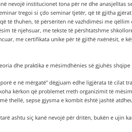
ë nevojë institucionet tona për ne dhe anasjelltas 
eminar tregoi si çdo seminar tjetër, që të gjitha gjër
që të thuhen, të përsëriten në vazhdimësi me qëllim 
ësim të njehsuar, me tekste të përshtatshme shkollor
ncuar, me certifikata unike për të gjithë nxënësit, e 
Teoria dhe praktika e mësimdhënies së gjuhës shqipe
sporë e në mërgatë” dëgjuam edhe ligjërata të cilat tr
 koha kërkon që problemet rreth organizimit të mësim
e më thellë, sepse gjysma e kombit është jashtë atdheu
tarë ashtu siç kanë nevojë për dritën, bukën e ujin k