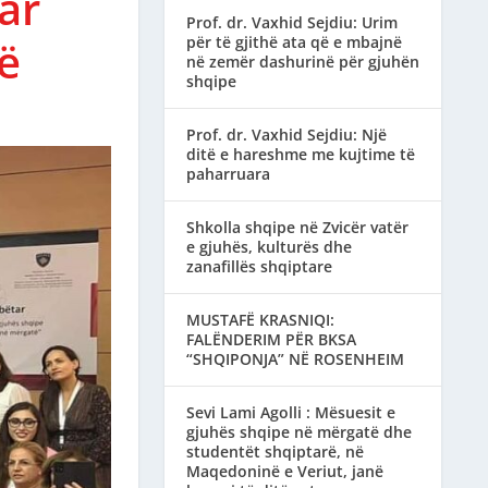
ar
Prof. dr. Vaxhid Sejdiu: Urim
ë
për të gjithë ata që e mbajnë
në zemër dashurinë për gjuhën
shqipe
Prof. dr. Vaxhid Sejdiu: Një
ditë e hareshme me kujtime të
paharruara
Shkolla shqipe në Zvicër vatër
e gjuhës, kulturës dhe
zanafillës shqiptare
MUSTAFË KRASNIQI:
FALËNDERIM PËR BKSA
“SHQIPONJA” NË ROSENHEIM
Sevi Lami Agolli : Mësuesit e
gjuhës shqipe në mërgatë dhe
studentët shqiptarë, në
Maqedoninë e Veriut, janë