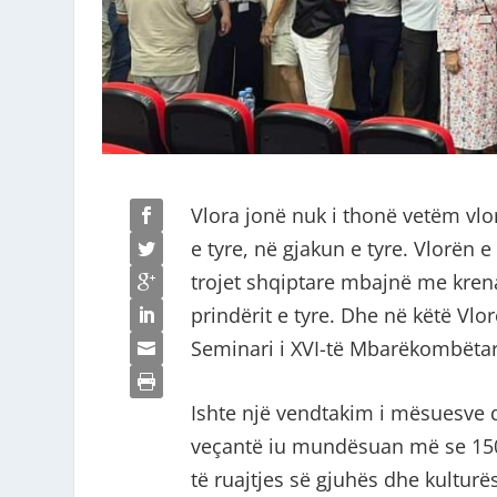
Vlora jonë nuk i thonë vetëm vlonj
e tyre, në gjakun e tyre. Vlorën e
trojet shqiptare mbajnë me kren
prindërit e tyre. Dhe në këtë Vlo
Seminari i XVI-të Mbarëkombëtar
Ishte një vendtakim i mësuesve d
veçantë iu mundësuan më se 150
të ruajtjes së gjuhës dhe kultur