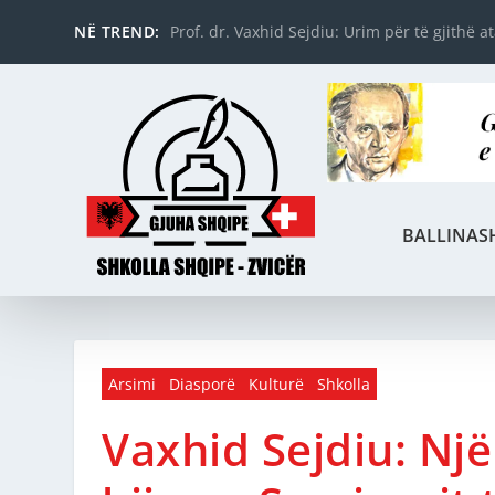
NË TREND:
Prof. dr. Vaxhid Sejdiu: Urim për të gjithë a
BALLINA
S
Arsimi
Diasporë
Kulturë
Shkolla
Vaxhid Sejdiu: Një