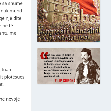
se sa shumë
at nuk mund
që një ditë
e në të
kështu me
ajtuan
it plotësues
t.
anë nevojë