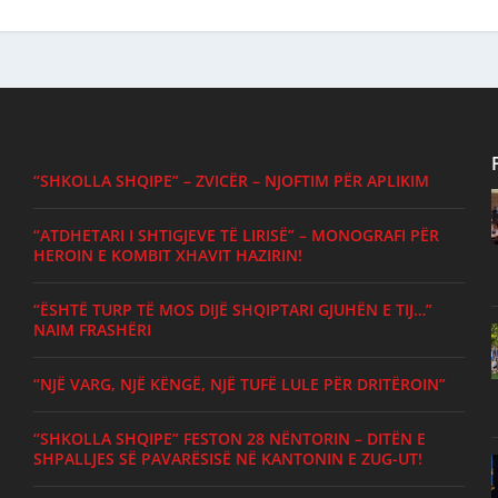
“SHKOLLA SHQIPE” – ZVICËR – NJOFTIM PËR APLIKIM
“ATDHETARI I SHTIGJEVE TË LIRISË” – MONOGRAFI PËR
HEROIN E KOMBIT XHAVIT HAZIRIN!
“ËSHTË TURP TË MOS DIJË SHQIPTARI GJUHËN E TIJ…”
NAIM FRASHËRI
“NJË VARG, NJË KËNGË, NJË TUFË LULE PËR DRITËROIN”
“SHKOLLA SHQIPE” FESTON 28 NËNTORIN – DITËN E
SHPALLJES SË PAVARËSISË NË KANTONIN E ZUG-UT!