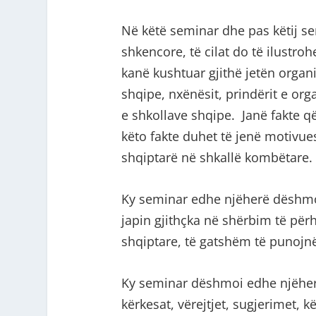
Në këtë seminar dhe pas këtij sem
shkencore, të cilat do të ilustr
kanë kushtuar gjithë jetën organ
shqipe, nxënësit, prindërit e or
e shkollave shqipe. Janë fakte q
këto fakte duhet të jenë motivues
shqiptarë në shkallë kombëtare.
Ky seminar edhe njëherë dëshmoi
japin gjithçka në shërbim të përh
shqiptare, të gatshëm të punoj
Ky seminar dëshmoi edhe njëherë 
kërkesat, vërejtjet, sugjerimet, k