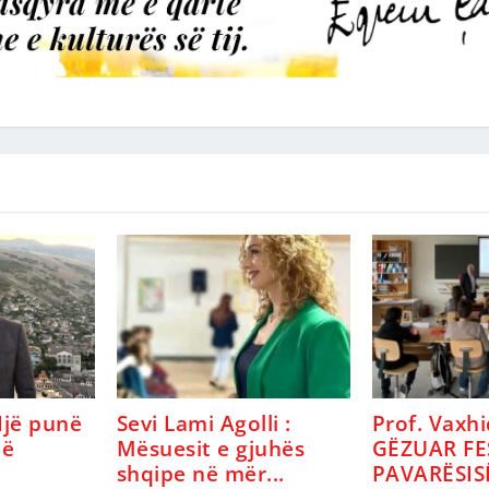
 Një punë
Sevi Lami Agolli :
Prof. Vaxhi
në
Mësuesit e gjuhës
GËZUAR FE
shqipe në mër...
PAVARËSISË 