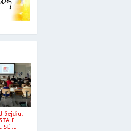
d Sejdiu:
STA E
SË ...