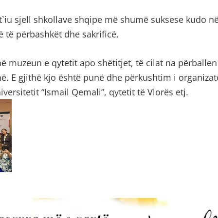
`iu sjell shkollave shqipe më shumë suksese kudo n
në të përbashkët dhe sakrificë.
ë muzeun e qytetit apo shëtitjet, të cilat na përballe
ë. E gjithë kjo është punë dhe përkushtim i organiza
ersitetit “Ismail Qemali”, qytetit të Vlorës etj.