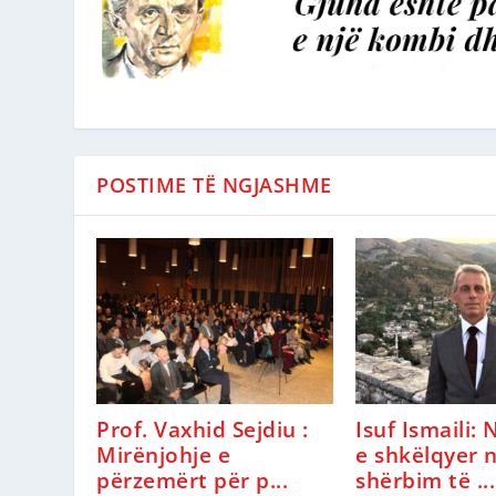
POSTIME TË NGJASHME
Prof. Vaxhid Sejdiu :
Isuf Ismaili:
Mirënjohje e
e shkëlqyer 
përzemërt për p...
shërbim të ...