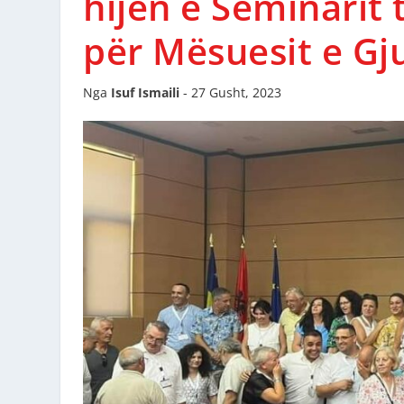
hijen e Seminarit
për Mësuesit e Gj
Nga
Isuf Ismaili
-
27 Gusht, 2023