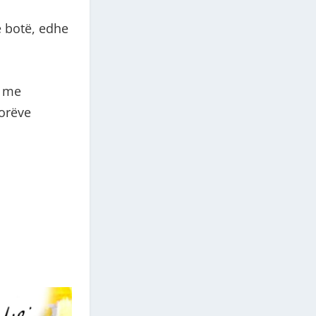
ë botë, edhe
n me
torëve