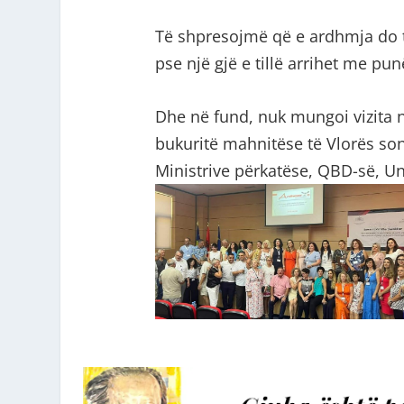
Të shpresojmë që e ardhmja do t
pse një gjë e tillë arrihet me pu
Dhe në fund, nuk mungoi vizita n
bukuritë mahnitëse të Vlorës son
Ministrive përkatëse, QBD-së, Univ