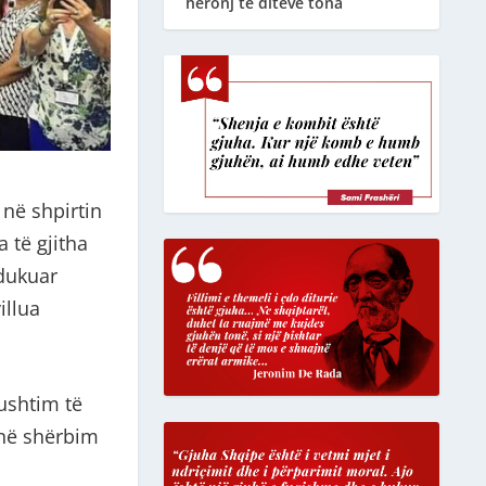
heronj të ditëve tona
 në shpirtin
a të gjitha
edukuar
illua
ushtim të
 në shërbim