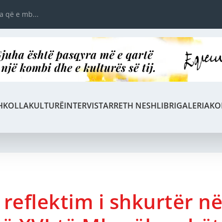
ta që e mb...
HKOLLA
KULTURË
INTERVISTA
RRETH NESH
LIBRI
GALERIA
KO
 reflektim i shkurtër n