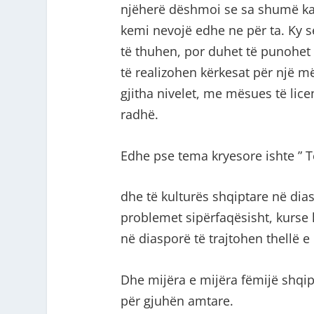
njëherë dëshmoi se sa shumë kan
kemi nevojë edhe ne për ta. Ky s
të thuhen, por duhet të punohet 
të realizohen kërkesat për një m
gjitha nivelet, me mësues të lice
radhë.
Edhe pse tema kryesore ishte ” 
dhe të kulturës shqiptare në dia
problemet sipërfaqësisht, kurse
në diasporë të trajtohen thellë 
Dhe mijëra e mijëra fëmijë shqip
për gjuhën amtare.