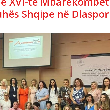
 të XVI-të Mbarëkombët
uhës Shqipe në Diaspor