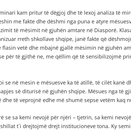
inari kam pritur të dëgjoj dhe të lexoj analiza të mirë
oheshin me fakte dhe dëshmi nga puna e atyre mësuesve,
izimit të mësimit në gjuhën amtare në Diasporë. Klas
ganizuar rreth shkollave shqipe, janë fakte që dëshmo
ë flasin vetë dhe mbajnë gjallë mësimin në gjuhën am
e për të gjithë ne, me qëllim që të sensibilizojmë pri
 se në mesin e mësuesve ka të atillë, të cilët kanë 
apjes së diturisë në gjuhën shqipe. Mësues nga të gji
në dhe të veprojnë edhe më shumë sepse vetëm kaq n
se sa kemi nevojë për njëri – tjetrin, sa kemi nevoj
ëshillat t`i drejtojmë drejt institucioneve tona. Ky se